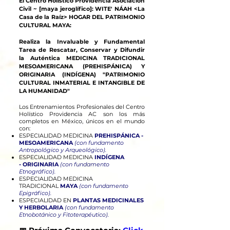
El Centro Holístico Providencia Asociación
Civil ~ [maya jeroglífico]: WITE' NÁAH <La
Casa de la Raíz> HOGAR DEL PATRIMONIO
CULTURAL MAYA:
Realiza la Invaluable y Fundamental
Tarea de Rescatar, Conservar y Difundir
la Auténtica MEDICINA TRADICIONAL
MESOAMERICANA (PREHISPÁNICA) Y
ORIGINARIA (INDÍGENA) "PATRIMONIO
CULTURAL INMATERIAL E INTANGIBLE DE
LA HUMANIDAD"
Los Entrenamientos Profesionales del Centro
Holístico Providencia AC son los más
completos en México, únicos en el mundo
con:
ESPECIALIDAD MEDICINA
PREHISPÁNICA -
MESOAMERICANA
(con fundamento
Antropológico y Arqueológico).
ESPECIALIDAD MEDICINA
INDÍGENA
-
ORIGINARIA
(con fundamento
Etnográfico).
ESPECIALIDAD MEDICINA
TRADICIONAL
MAYA
(con fundamento
Epigráfico).
ESPECIALIDAD EN
PLANTAS MEDICINALES
Y HERBOLARIA
(con fundamento
Etnobotánico y Fitoterapéutico).