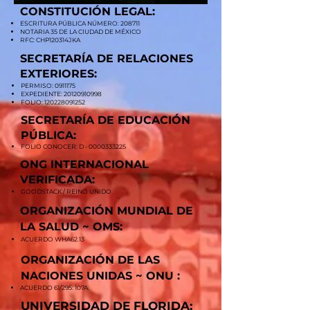
CONSTITUCIÓN LEGAL:
ESCRITURA PÚBLICA NÚMERO: 208711
NOTARIA 35 DE LA CIUDAD DE MÉXICO
RFC: CHP120314JKA
SECRETARÍA
DE
RELACIONES
EXTERIORES:
PERMISO:
0911175
EXPEDIENTE:
20120910998
FOLIO:
120228091252
SECRETARÍA DE EDUCACIÓN
PÚBLICA:
FOLIO CONOCER: D -
0000333225
ONG INTERNACIONAL
VERIFICADA:
GOODSTACK / REINO UNIDO
ORGANIZACIÓN MUNDIAL DE
LA SALUD ~ OMS:
ACUERDO WHA62.13
ORGANIZACIÓN DE LAS
NACIONES UNIDAS
~ ONU
:
ACUERDO 61/295: 107A. ​
UNIVERSIDAD DE FLORIDA: