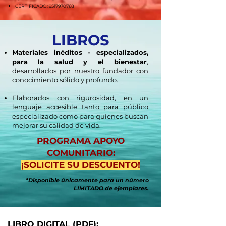
CERTIFICADO:
9517970768
LIBROS
Materiales inéditos - especializados,
para la salud y el bienestar
,
desarrollados por nuestro fundador con
conocimiento sólido y profundo.
Elaborados con rigurosidad, en un
lenguaje accesible tanto para público
especializado como para quienes buscan
mejorar su calidad de vida.
PROGRAMA APOYO
COMUNITARIO:
¡SOLICITE SU DESCUENTO!
*Disponible únicamente para un número
LIMITADO de ejemplares.
LIBRO DIGITAL (PDF):