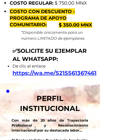
COSTO REGULAR:
$ 750.00 MNX
COSTO CON DESCUENTO -
PROGRAMA DE APOYO
COMUNITARIO:
$ 350.00 MNX
*Disponible únicamente para un
número LIMITADO de ejemplares.
✅SOLICITE SU EJEMPLAR
AL WHATSAPP:
De clic al enlace
https://wa.me/5215561367461
PERFIL
INSTITUCIONAL
Con más de 20 años de Trayectoria
Profesional y Reconocimiento
Internacional por su destacada labor...