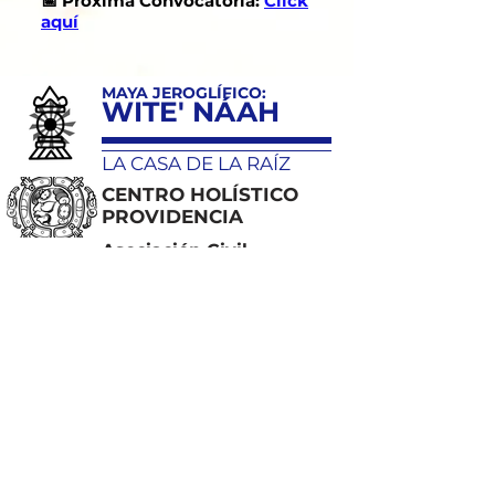
📅 Próxima Convocatoria:
Click
aquí
MAYA JEROGLÍFICO:
WITE' NÁAH
LA CASA DE LA RAÍZ
CENTRO HOLÍSTICO
PROVIDENCIA
Asociación Civil
Calle 39 número 19
UH Santa Cruz Meyehualco
Iztapalapa CDMX
whatsapp
https://wa.me/5215561367461
info@centroholisticoprovidencia.com
· HOGAR DEL PATRIMONIO
CULTURAL MAYA ·